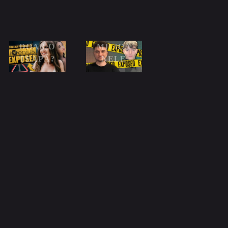
, BANI,
,
VACAN
AGENTI
ȚE SAU
A ȘI
DOAR O
MILIOA
ȚEAPĂ?
NELE