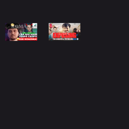
ȚEAPĂ
K, MIȘU
CRYPT
ȘI
O DIN
MĂGĂR
ROMÂN
IILE
IA?
LOR