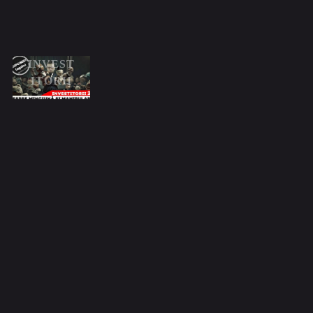
DIN
SPATEL
E
INVEST
ITORII